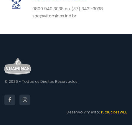
0800 940 3038 ou (37) 3421-3038
sac@vitaminas.ind.br
© 2026 - Todos os Direitos Reservados.
Desenvolvimento:
iSoluçõesWEB